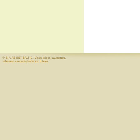
© BĮ UAB EST BALTIC. Visos teisės saugomos.
Interneto svetainių kūrimas: Inteka