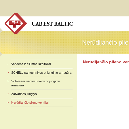
Nerūdijančio plie
Nerūdijančio plie
Nerūdijančio plieno vent
Vandens ir šilumos skaitikliai
SCHELL santechnikos prijungimo armatūra
Schlosser santechnikos prijungimo
armatūra
Žalvarinės jungtys
Nerūdijančio plieno ventiliai