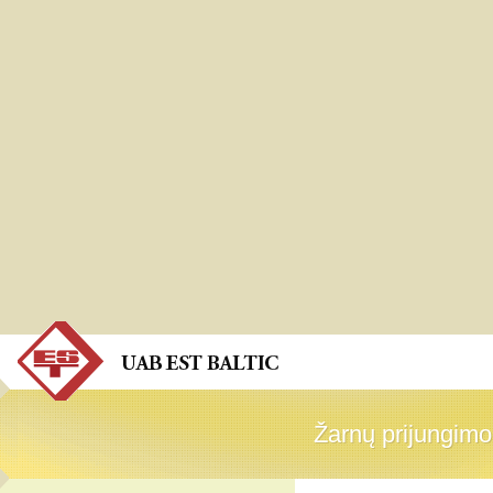
Žarnų prijungimo 
Žarnų prijungimo