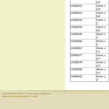
1/2”
1345B322
13mm x
1/2”
1345B324
13mm x
3/4”
1345B326
13mm x
1”
1345B344
19mm x
3/4”
1345B346
19mm x
1”
1345B366
25mm x
1”
1345B367
25mm x
1¼”
1345B377
32mm x
1¼”
1345B378
32mm x
1½”
1345B388
38mm x
1½”
1345B400
50mm x
2”
© BĮ UAB EST BALTIC. Visos teisės saugomos.
Interneto svetainių kūrimas: Inteka