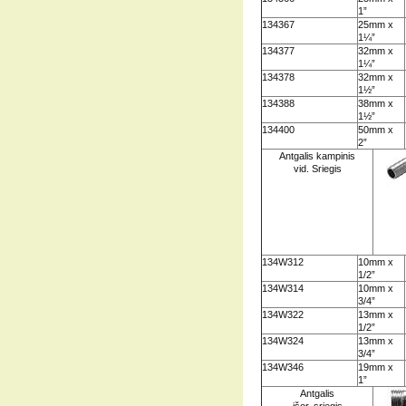
1”
134367
25mm x
1¼”
134377
32mm x
1¼”
134378
32mm x
1½”
134388
38mm x
1½”
134400
50mm x
2”
Antgalis kampinis
vid. Sriegis
134W312
10mm x
1/2”
134W314
10mm x
3/4”
134W322
13mm x
1/2”
134W324
13mm x
3/4”
134W346
19mm x
1”
Antgalis