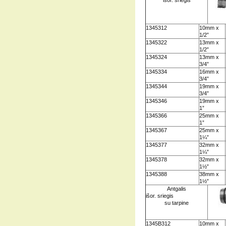
išor. sriegis
1345312
10mm x
1/2”
1345322
13mm x
1/2”
1345324
13mm x
3/4”
1345334
16mm x
3/4”
1345344
19mm x
3/4”
1345346
19mm x
1”
1345366
25mm x
1”
1345367
25mm x
1¼”
1345377
32mm x
1¼”
1345378
32mm x
1½”
1345388
38mm x
1½”
Antgalis
išor. sriegis
su tarpine
1345B312
10mm x